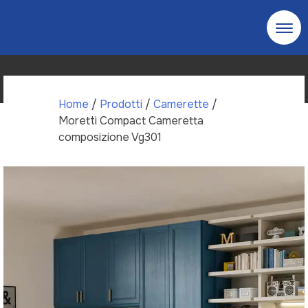
Skip
to
content
Home
/
Prodotti
/
Camerette
/
Moretti Compact Cameretta
composizione Vg301